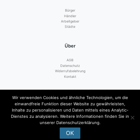
Bürger
Händler
Arbeitgeber
Städte
Über
AGB
Datenschutz
Widerrufsbelehrung
Kontakt
Zahlen mit
Wir verwenden Cookies und ähnliche Technologien, um die
einwandfreie Funktion dieser Website zu gewährleisten,
Inhalte zu personalisieren und Daten mittels eines Analytic-
Dienstes zu analysieren. Weitere Informationen finden Sie in
unserer Datenschutzerklärung.
OK
© 2026
Mengener Einkaufsgutschein
|
Impressum